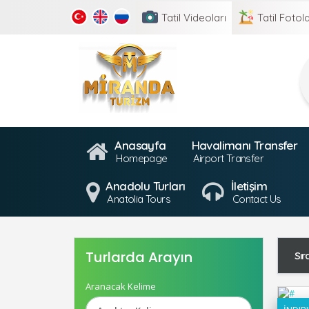
Tatil
Videoları
Tatil
Fotola
Anasayfa
Havalimanı Transfer
Homepage
Airport Transfer
Anadolu Turları
İletişim
Anatolia Tours
Contact Us
Turlarda Arayın
Sır
Aranacak Kelime