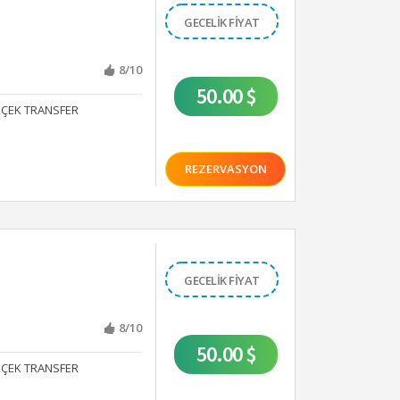
GECELİK FİYAT
8/10
50.00 $
ÇEK TRANSFER
REZERVASYON
GECELİK FİYAT
8/10
50.00 $
ÇEK TRANSFER