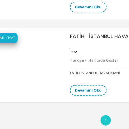
Devamını Oku
FATİH- İSTANBUL HAV
MLI FIYAT
Türkiye
Haritada Göster
FATİH İSTANBUL HAVALİMANİ
Devamını Oku
1