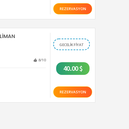
REZERVASYON
ALİMAN
GECELİK FİYAT
8/10
40.00 $
REZERVASYON