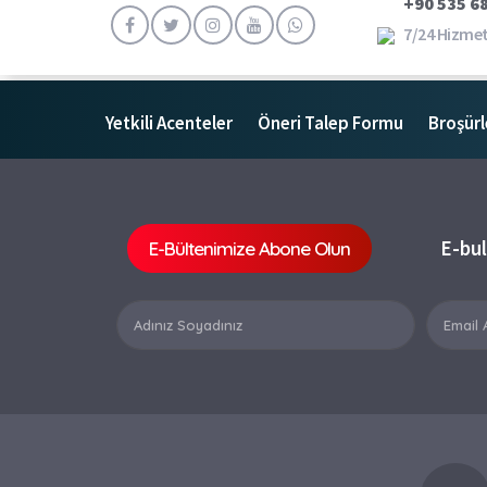
+90 535 68
7/24 Hizmet
Yetkili Acenteler
Öneri Talep Formu
Broşürl
E-bul
E-Bültenimize Abone Olun