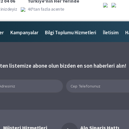
2 04 06
Türkiye'nin Her Yerinde
inizdeyiz
40'tan fazla acente
er
Kampanyalar
Bilgi Toplumu Hizmetleri
İletisim
H
ten listemize abone olun bizden en son haberleri alın!
Müşteri Hizmetleri
Alo Sipariş Hattı