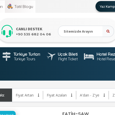
rı
Tatil
Blogu
Yaz Kampa
CANLI DESTEK
+90 535 682 04 06
Türkiye Turları
Uçak Bileti
Hotel Re
Türkiye Tours
Flight Ticket
Hotel Rese
ala:
Fiyat Artan
Fiyat Azalan
A'dan - Z'ye
Z
FATİH-SAW