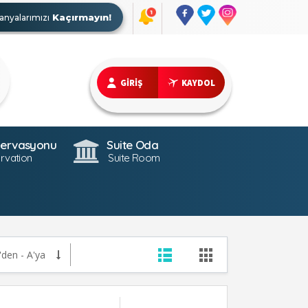
Kaçırmayın!
nyalarımızı
GİRİŞ
KAYDOL
zervasyonu
Suite Oda
rvation
Suite Room
'den - A'ya