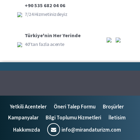
+90 535 682 04 06
7/24 Hizmetinizdeyiz
Türkiye'nin Her Yerinde
40'tan fazla acente
Yetkili Acenteler
Öneri Talep Formu
Broşürler
Kampanyalar
Bilgi Toplumu Hizmetleri
İletisim
Hakkımızda
info@mirandaturizm.com