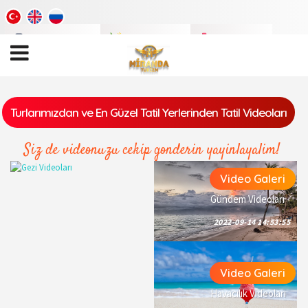
Tatil
Videoları
Tatil
Fotoları
Tatil
Blogu
Turlarımızdan ve En Güzel Tatil Yerlerinden Tatil Videoları
Siz de videonuzu cekip gonderin yayinlayalim!
Video Galeri
Gündem Videoları
2022-09-14 14:53:55
Video Galeri
Havacılık Videoları