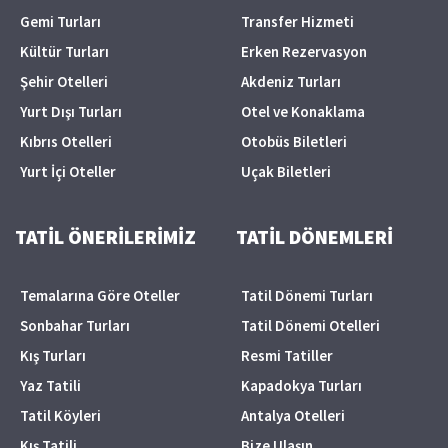
Gemi Turları
Transfer Hizmeti
Kültür Turları
Erken Rezervasyon
Şehir Otelleri
Akdeniz Turları
Yurt Dışı Turları
Otel ve Konaklama
Kıbrıs Otelleri
Otobüs Biletleri
Yurt İçi Oteller
Uçak Biletleri
TATİL ÖNERİLERİMİZ
TATİL DÖNEMLERİ
Temalarına Göre Oteller
Tatil Dönemi Turları
Sonbahar Turları
Tatil Dönemi Otelleri
Kış Turları
Resmi Tatiller
Yaz Tatili
Kapadokya Turları
Tatil Köyleri
Antalya Otelleri
Kış Tatili
Bize Ulaşın