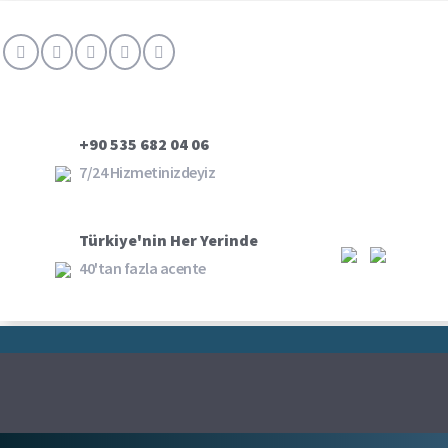
+90 535 682 04 06
7/24 Hizmetinizdeyiz
Türkiye'nin Her Yerinde
40'tan fazla acente