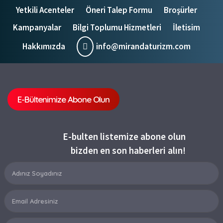
Yetkili Acenteler
Öneri Talep Formu
Broşürler
Kampanyalar
Bilgi Toplumu Hizmetleri
İletisim
Hakkımızda
info@mirandaturizm.com
E-Bültenimize Abone Olun
E-bulten listemize abone olun
bizden en son haberleri alın!