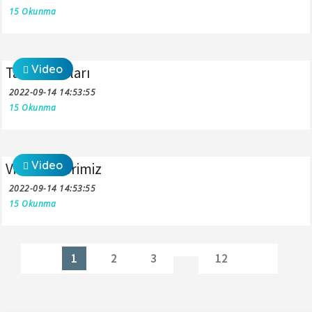
15 Okunma
Video
Tatil Videoları
2022-09-14 14:53:55
15 Okunma
Video
Video Galerimiz
2022-09-14 14:53:55
15 Okunma
1
2
3
12