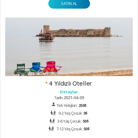
SATIN AL
Silifke’nin en güzel plajı neresi diyecek
olursanız;
Suasanoğlu Halk Plajı
, yumuşacık kumsalı ve
tertemiz deniziyle Mersin’in Mavi Bayrak Ödüllü
plajlarından biri. Plaj çevresinde yer alan restoran ve
kafelerin yanı sıra duş ve giyinme kabinleri gibi
imkanlarla
Mersin’de günübirlik tatil
yapmak isteyenler
için de büyük kolaylık sunuyor. Bunun dışında
Silifke’de yer alan Atayurt Plajı ve Kapızlı Plajı yine
kumsallarıyla meşhur. Silifke’de yer alan
Tisan
Koyu
ve
Silifke tekne turları
tatilin bir gününü farklı bir
biçimde değerlendirmek isteyenler için alternatif rotalar
sunuyor.
4 Yıldızlı Oteller
Detaylar
2021-04-09
Tarih:
Tek Yetişkin:
250$
0-2 Yaş Çocuk:
0$
3-6 Yaş Çocuk:
50$
7-12 Yaş Çocuk:
50$