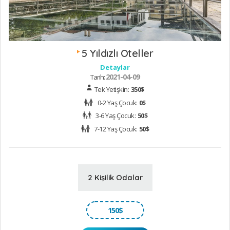
5 Yıldızlı Oteller
Detaylar
2021-04-09
Tarih:
Tek Yetişkin:
350$
0-2 Yaş Çocuk:
0$
3-6 Yaş Çocuk:
50$
7-12 Yaş Çocuk:
50$
Yumuşak kumları ve sığ deniziyle Mersin’de denize
2 Kişilik Odalar
girilecek en güzel yerlerden biri olan Ayaş Plajı’da
Erdemli’de yer alıyor. Tömük Plajı ve Karahasanlı Plajı
da Erdimli’de yer alıyor.
150
$
Silifke Plajları