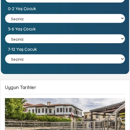
Bayrak Ödülü
sahibi olan
Kızkalesi Plajı
, denizin
ortasındaki Kızkalesi manzarasına karşı
0-2 Yaş Çocuk
yüzebileceğiniz keyifli bir kumsal. Mersin’in Erdemli
ilçesinde bulunan Kızkalesi Plajı’na yakın birçok butik
otel ve pansiyon bulunuyor. Kızkalesi pansiyonlarının
3-6 Yaş Çocuk
yanı sıra birçoğu
her şey dahil
hizmet veren
Erdemli
otelleri
nde geniş açık havuzlar ve aquaparklar da plaja
alternatif oluşturuyor.
7-12 Yaş Çocuk
Uygun Tarihler