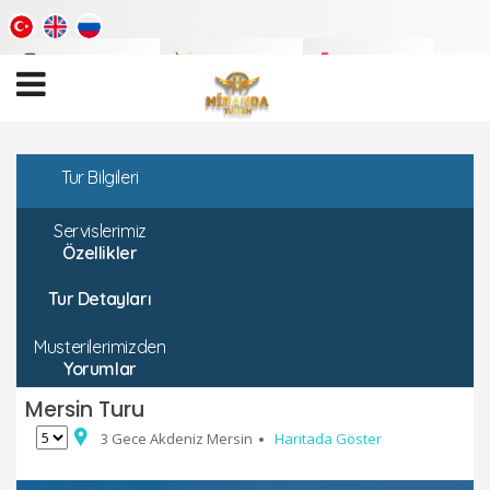
Tatil
Videoları
Tatil
Fotoları
Tatil
Blogu
Tur Bilgileri
Servislerimiz
Özellikler
Tur Detayları
Musterilerimizden
Yorumlar
Mersin Turu
3 Gece Akdeniz Mersin
Haritada Göster