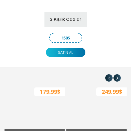
2 Kişilik Odalar
150
$
SATIN AL
179.99$
249.99$