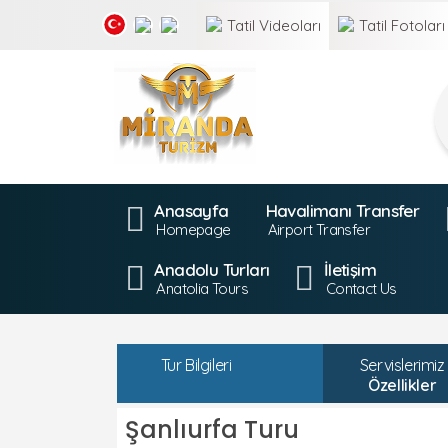
Tatil
Videoları
Tatil
Fotoları
Anasayfa
Havalimanı Transfer
Homepage
Airport Transfer
Anadolu Turları
İletişim
Anatolia Tours
Contact Us
Tur Bilgileri
Servislerimiz
Özellikler
Şanlıurfa Turu