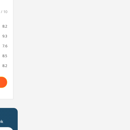
 / 10
8.2
9.3
7.6
8.5
8.2
uk