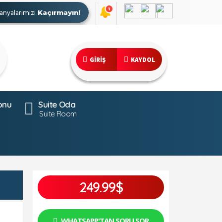
Kaçırmayın!
nyalarımızı
GİRİŞ
KAYDOL
onu
Suite Oda
Suite Room
249.99$
WHATSAPP'TAN SORU SOR