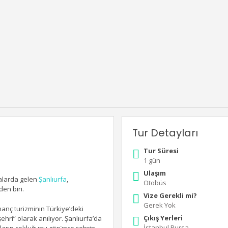
Tur Detayları
Tur Süresi
1 gün
Ulaşım
ralarda gelen
Şanlıurfa
,
Otobüs
en biri.
Vize Gerekli mi?
Gerek Yok
İnanç turizminin Türkiye’deki
Çıkış Yerleri
ehri
” olarak anılıyor. Şanlıurfa’da
İstanbul,Bursa,