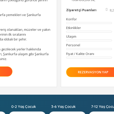
ıların çokluğunu görünce şehrin
Ziyaretçi Puanları
8,2
urfa yemekleri
ve Şanlıurfa
Konfor
Etkinlikler
şveriş olanakları, müzeler ve yakın
inin ilk sıralarını
Ulaşım
a iddialı bir şehir.
Personel
da gezilecek yerler hakkında
Fiyat / Kalite Oranı
ri, Şanlıurfa ulaşım gibi Şanlıurfa
siniz.
REZERVASYON YAP
i çekici bir şehir. Özellikle son
arihi daha da ilgi çekici bir hal
şim olduğu ve Şanlıurfa tarihinin
0-2 Yaş Çocuk
3-6 Yaş Çocuk
7-12 Yaş Çoc
, “
Balıklıgöl Heykeli
” olarak
 en eski heykeli olduğu ortaya