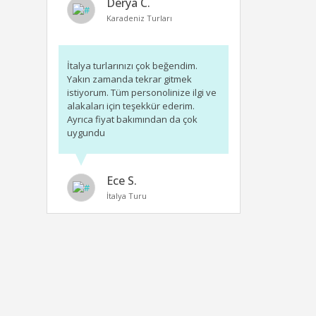
Derya C.
Karadeniz Turları
İtalya turlarınızı çok beğendim.
Yakın zamanda tekrar gitmek
istiyorum. Tüm personolinize ilgi ve
alakaları için teşekkür ederim.
Ayrıca fiyat bakımından da çok
uygundu
Ece S.
İtalya Turu