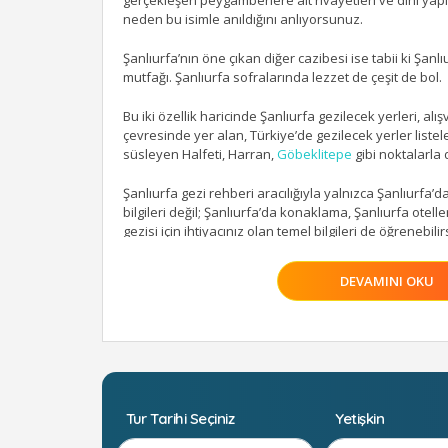
gerçekleşen peygamberlere ait rivayetleri ve dini yap
neden bu isimle anıldığını anlıyorsunuz.
Şanlıurfa’nın öne çıkan diğer cazibesi ise tabii ki
Şanlı
mutfağı. Şanlıurfa sofralarında lezzet de çeşit de bol.
Bu iki özellik haricinde
Şanlıurfa gezilecek yerleri
, alı
çevresinde yer alan, Türkiye’de gezilecek yerler listeler
süsleyen
Halfeti
,
Harran
,
Göbeklitepe
gibi noktalarla d
Şanlıurfa gezi rehberi aracılığıyla yalnızca Şanlıurfa’
bilgileri değil; Şanlıurfa’da konaklama, Şanlıurfa otelle
gezisi için ihtiyacınız olan temel bilgileri de öğrenebilir
Genel Bilgiler
DEVAMINI OKU
Şanlıurfa Tarihi:
Şanlıurfa, tarihi bakımından oldukça ilg
yıllarda dünyaca ses getiren Göbeklitepe ile Şanlıurfa t
almıştır.
Şanlıurfa ve civarında Cilalı Taş Devri’nden beri yerle
Tur Tarihi Seçiniz
Yetişkin
13.500 yıllık bir geçmişi olduğu kabul edilir. 1992 yılında
adlandırılan heykelin 13.500 yıllık olduğu ve dünyanın