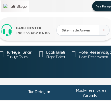
Tatil
Blogu
Yaz Kampa
CANLI DESTEK
+90 535 682 04 06
Türkiye Turları
Uçak Bileti
Hotel Rezervasy
Türkiye Tours
Flight Ticket
Hotel Reservation
Musterilerimizden
Tur Detayları
Yorumlar