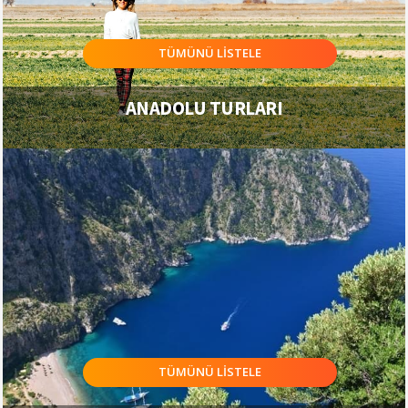
TÜMÜNÜ LİSTELE
ANADOLU TURLARI
TÜMÜNÜ LİSTELE