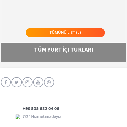
TÜMÜNÜ LİSTELE
TÜM YURT İÇI TURLARI
+90 535 682 04 06
7/24 Hizmetinizdeyiz