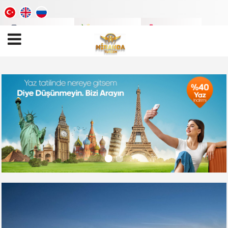
Tatil
Videoları
Tatil
Fotoları
Tatil
Blogu